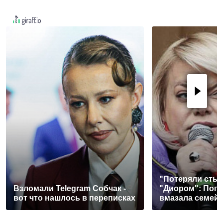
"Потеряли стыд
Взломали Telegram Собчак -
"Диором": Поп
вот что нашлось в переписках
вмазала семей