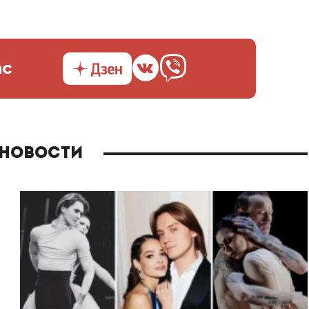
ас
 новости