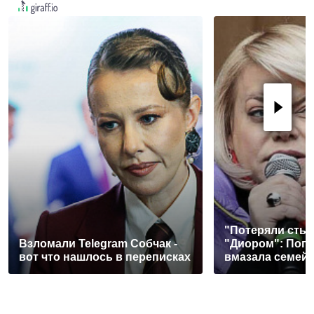
"Потеряли стыд
Взломали Telegram Собчак -
"Диором": Поп
вот что нашлось в переписках
вмазала семей