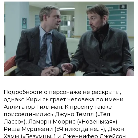
Подробности о персонаже не раскрыты,
однако Кири сыграет человека по имени
Аллигатор Тиллман. К проекту также
присоединились Джуно Темпл («Тед
Лассо»), Ламорн Моррис («Новенькая»),
Риша Мурджани («Я никогда не…»), Джон
Хэмм («Безумцы») и Дженнифер Джейсон