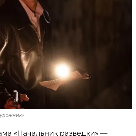
Художник»
ама «Начальник разведки» —