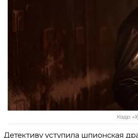
Кадр: «
Детективу уступила шпионская др