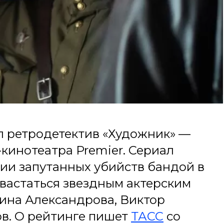
л ретродетектив «Художник» —
-кинотеатра Premier. Сериал
рии запутанных убийств бандой в
хвастаться звездным актерским
рина Александрова, Виктор
в. О рейтинге пишет
ТАСС
со