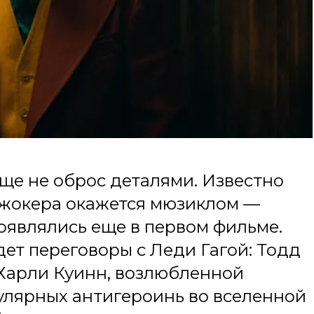
ще не оброс деталями. Известно
Джокера окажется мюзиклом —
оявлялись еще в первом фильме.
едет переговоры с Леди Гагой: Тодд
 Харли Куинн, возлюбленной
пулярных антигероинь во вселенной