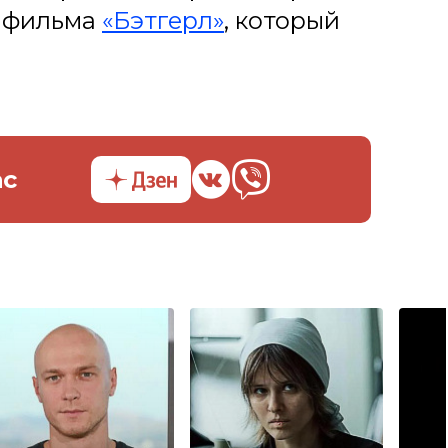
о фильма
«Бэтгерл»
, который
ас