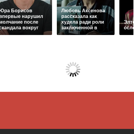
Юра Борисов
Любовь Аксенова
впервые нарушил
рассказала как
молчание после
худела ради роли
Элт
скандала вокруг
заключенной в
осл
«Гамлета»
«Холоде»