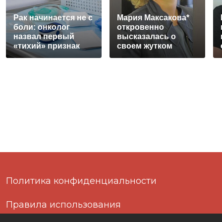
Рак начинается не с
Мария Максакова*
боли: онколог
откровенно
назвал первый
высказалась о
«тихий» признак
своем жутком
болезни
прошлом
Политика конфиденциальности
Правила использования