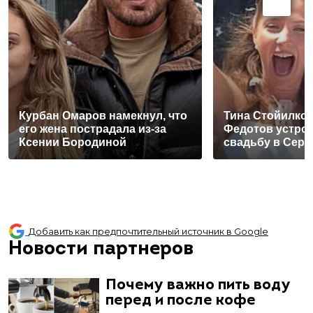
Курбан Омаров намекнул, что
Тина Стойилко
его жена пострадала из-за
Федотов устро
Ксении Бородиной
свадьбу в Сер
Добавить как предпочтительный источник в Google
Новости партнеров
Почему важно пить воду
перед и после кофе