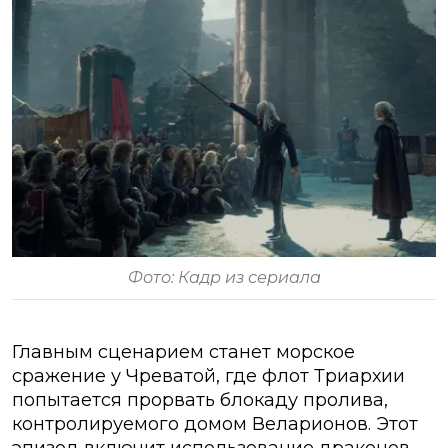
Фото: Кадр из сериала
Главным сценарием станет морское
сражение у Чреватой, где флот Триархии
попытается прорвать блокаду пролива,
контролируемого домом Веларионов. Этот
эпизод включит использование драконов,