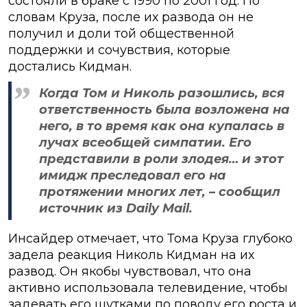
состояли в браке с 1990 по 2001 год. По
словам Круза, после их развода он не
получил и доли той общественной
поддержки и сочувствия, которые
достались Кидман.
Когда Том и Николь разошлись, вся
ответственность была возложена на
него, в то время как она купалась в
лучах всеобщей симпатии. Его
представили в роли злодея… и этот
имидж преследовал его на
протяжении многих лет, – сообщил
источник из Daily Mail.
Инсайдер отмечает, что Тома Круза глубоко
задела реакция Николь Кидман на их
развод. Он якобы чувствовал, что она
активно использовала телевидение, чтобы
задевать его шутками по поводу его роста и