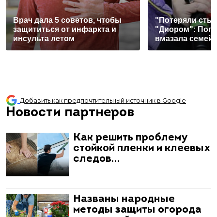
Врач дала 5 советов, чтобы
"Потеряли стыд
защититься от инфаркта и
"Диором": Поп
инсульта летом
вмазала семей
Добавить как предпочтительный источник в Google
Новости партнеров
Как решить проблему
стойкой пленки и клеевых
следов…
Названы народные
методы защиты огорода