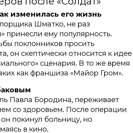
еров после «Солдат»
как изменилась его жизнь
порщика Шматко, не раз
» принесли ему популярность.
ьбы поклонников просить
, он скептически относится к идее
иального» сценария. В то же время
таких как франшиза «Майор Гром».
баковым
ль Павла Бородина, переживает
лем со здоровьем. После операции
 он покинул больницу, но
маясь в кино.