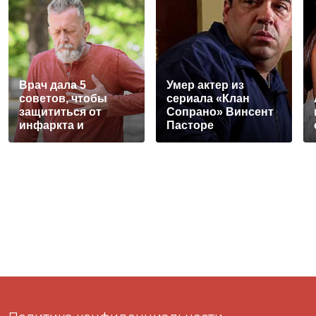
Врач дала 5
Умер актер из
советов, чтобы
сериала «Клан
защититься от
Сопрано» Винсент
инфаркта и
Пасторе
инсульта летом