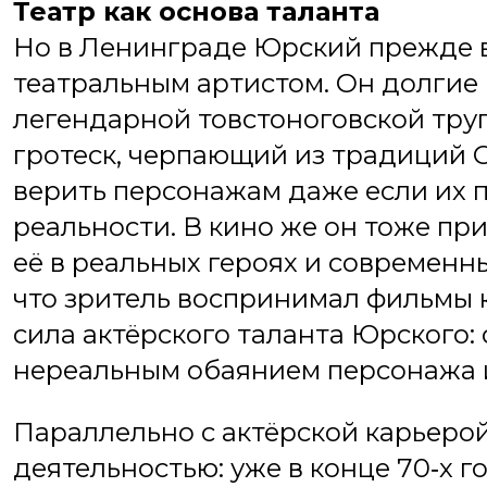
Театр как основа таланта
Но в Ленинграде Юрский прежде в
театральным артистом. Он долгие
легендарной товстоноговской труп
гротеск, черпающий из традиций С
верить персонажам даже если их 
реальности. В кино же он тоже пр
её в реальных героях и современн
что зритель воспринимал фильмы 
сила актёрского таланта Юрского:
нереальны­м обаянием персонажа 
Параллельно с актёрской карьеро
деятельностью: уже в конце 70‑х г