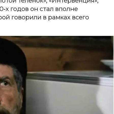
лотой телёнок», «Интервенция»,
0‑х годов он стал вполне
рой говорили в рамках всего