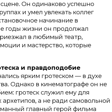
 сцене. Он одинаково успешно
руппах и умел увлекать коллег
становочное начинание в
ие годы жизни он продолжал
приезжал в любимый театр,
моции и мастерство, которые
отеска и правдоподобие
чались ярким гротеском — в духе
ва. Однако в кинематографе он не
ием: гротеск служил ему для
 архетипов, а не ради самовольной
уманный главный герой фильма