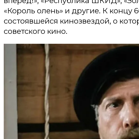
вперёд!», «Республика ШКИД», «Зо
«Король олень» и другие. К концу 6
состоявшейся кинозвездой, о кото
советского кино.