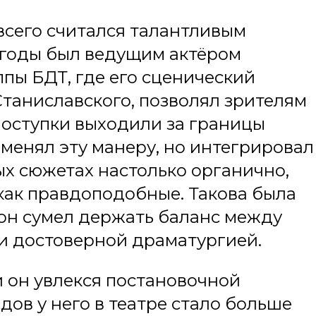
сего считался талантливым
 годы был ведущим актёром
пы БДТ, где его сценический
таниславского, позволял зрителям
поступки выходили за границы
именял эту манеру, но интегрировал
ых сюжетах настолько органично,
как правдоподобные. Такова была
 он сумел держать баланс между
и достоверной драматургией.
й он увлекся постановочной
одов у него в театре стало больше