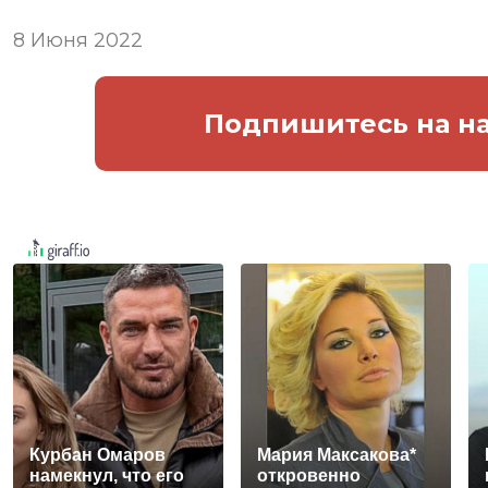
8 Июня 2022
Подпишитесь
на н
Курбан Омаров
Мария Максакова*
намекнул, что его
откровенно