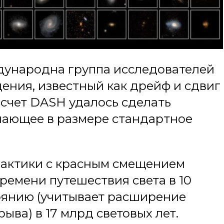
дународна группа исследователей
ения, известный как дрейф и сдвиг
За счет DASH удалось сделать
шающее в размере стандартное
алактики с красным смещением
ремени путешествия света в 10
оянию (учитывает расширение
ыва) в 17 млрд световых лет.