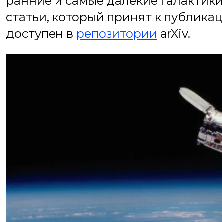
ранние и самые далекие галактик
статьи, который принят к публикаци
доступен в
репозитории
arXiv.