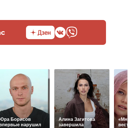
ас
Юра Борисов
Алина Загитова
«Мн
впервые нарушил
завершила
вест