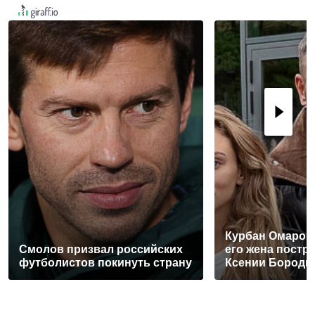
Курбан Омаров 
Смолов призвал российских
его жена постра
футболистов покинуть страну
Ксении Бороди