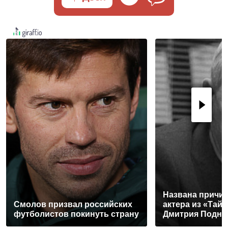
Названа причи
Смолов призвал российских
актера из «Тай
футболистов покинуть страну
Дмитрия Подно