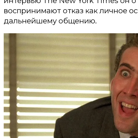
интервью The New York Times он о
воспринимают отказ как личное ос
дальнейшему общению.