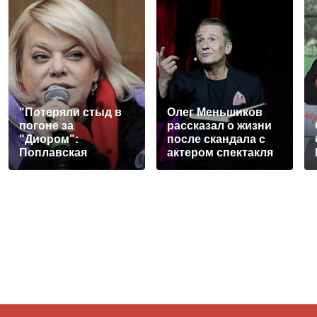
"Потеряли стыд в
Олег Меньшиков
погоне за
рассказал о жизни
"Диором":
после скандала с
Поплавская
актером спектакля
вмазала семейке
«Гамлет» Андреем
Плющенко
Максимовым