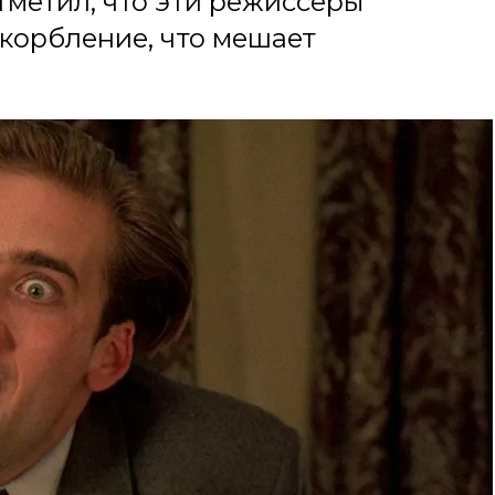
тметил, что эти режиссеры
корбление, что мешает