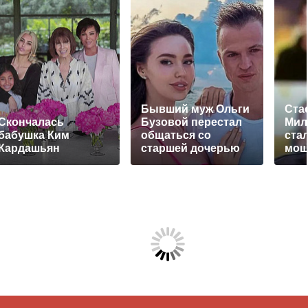
Бывший муж Ольги
Ста
Скончалась
Бузовой перестал
Мил
бабушка Ким
общаться со
ста
Кардашьян
старшей дочерью
мош