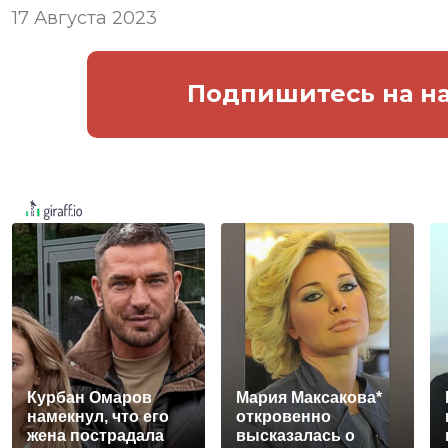
17 Августа 2023
Подпишитесь
на н
Курбан Омаров
Мария Максакова*
намекнул, что его
откровенно
жена пострадала
высказалась о