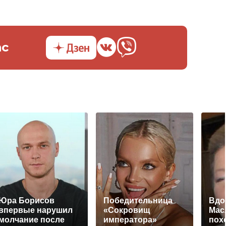
ас
Юра Борисов
Победительница
Вдо
впервые нарушил
«Сокровищ
Мас
молчание после
императора»
пох