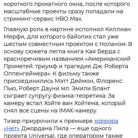
короткого прокатного окна, после которого
масштабные проекты сразу попадали на
стриминг-сервис HBO Max.
Главную роль в картине исполнил Киллиан
Мерфи, для которого байопик стал уже
шестым совместным проектом с Ноланом. В
основу сюжета легла книга Кая Берда с
красноречивым названием «Американский
Прометей: триумф и трагедия Дж. Роберта
Оппенгеймера». К фильму также
присоединились Мэтт Деймон, Флоренс
Пью, Роберт Дауни мл. Эмили Блант
сыграет супругу физика-теоретика. За
камеру встал Хойте ван Хойтема, который
снял все сцены на IMAX-камеру.
Тизер приурочили к премьере
хоррора
«Нет»
Джордана Пила — еще одного
проекта Universal, где оператором также