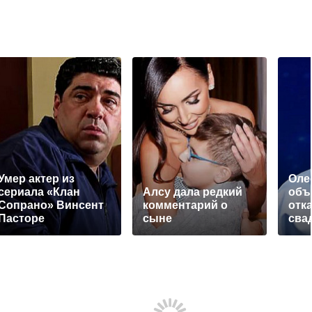
Умер актер из
Оле
сериала «Клан
Алсу дала редкий
объ
Сопрано» Винсент
комментарий о
отк
Пасторе
сыне
сва