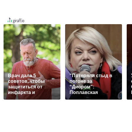
Врач дала 5
"Потеряли стыд в
советов, чтобы
погоне за
защититься от
"Диором":
инфаркта и
Поплавская
инсульта летом
вмазала семейке
Плющенко