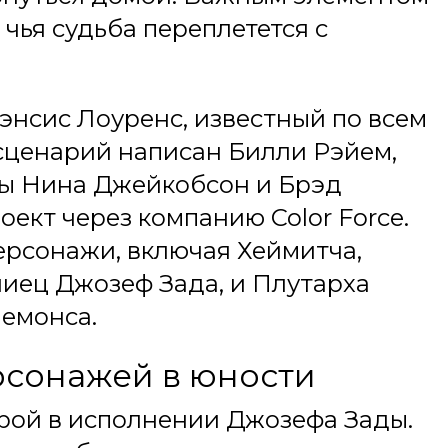
чья судьба переплетется с
нсис Лоуренс, известный по всем
сценарий написан Билли Рэйем,
ы Нина Джейкобсон и Брэд
ект через компанию Color Force.
рсонажи, включая Хеймитча,
лиец Джозеф Зада, и Плутарха
емонса.
рсонажей в юности
ерой в исполнении Джозефа Зады.