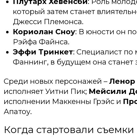
Плутарх Хевенсби
: Роль молод
который затем станет влиятельн
Джесси Племонса.
Кориолан Сноу
: В юности он п
Рэйфа Файнса.
Эффи Тринкет
: Специалист по
Фаннинг, в будущем она станет
Среди новых персонажей –
Ленор
исполняет Уитни Пик;
Мейсили Д
исполнении Маккенны Грэйс и
Пр
Апатоу.
Когда стартовали съемки 