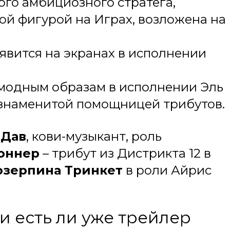
ого амбициозного стратега,
ой фигурой на Играх, возложена на
оявится на экранах в исполнении
 модным образам в исполнении Эль
 знаменитой помощницей трибутов.
 Дав
, кови-музыкант, роль
оннер
– трибут из Дистрикта 12 в
озерпина Тринкет
в роли Айрис
и есть ли уже трейлер