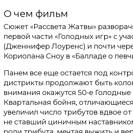
О чем фильм
Сюжет «Рассвета Жатвы» разворачи
первой части «Голодных игр» с уч
(Дженнифер Лоуренс) и почти чере
Кориолана Сноу в «Балладе о певчи
Панем все еще остается под контр
дистрикты продолжают быть коло
внимания окажутся 50-е Голодные 
Квартальная бойня, отличающиеся
увеличил число трибутов вдвое от
не ставший циничным наставником
роли трибута, мечтая выжить и в