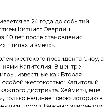
вается за 24 года до событий
астием Китнисс Эвердин
з 40 лет после становления
х птицах и змеях».
олем жестокого президента Сноу, а
ниями Капитолия. В центре
игры, известные как Вторая
 особой жестокостью: Капитолий
 каждого дистрикта. Хеймитч, еще
, только начинает свою историю в
ернуться домой. Важным элементом