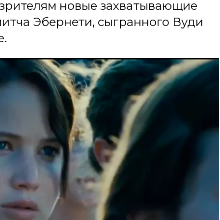
т зрителям новые захватывающие
митча Эбернети, сыгранного Вуди
е.