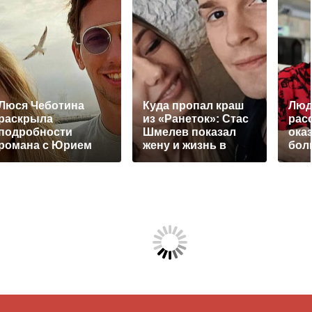
Люся Чеботина
Куда пропал краш
Люд
раскрыла
из «Ранеток»: Стас
расс
подробности
Шмелев показал
ока
романа с Юрием
жену и жизнь в
бол
Киселевым
Аргентине