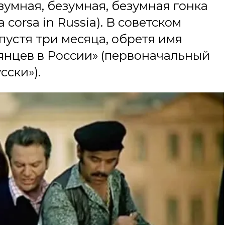
зумная, безумная, безумная гонка
 corsa in Russia). В советском
пустя три месяца, обретя имя
нцев в России» (первоначальный
сски»).