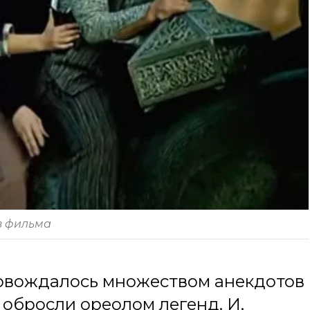
з фильма
ровождалось множеством анекдотов
 обросли ореолом легенд. И,