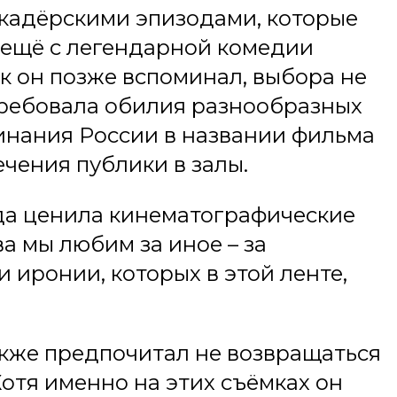
скадёрскими эпизодами, которые
 ещё с легендарной комедии
ак он позже вспоминал, выбора не
 требовала обилия разнообразных
минания России в названии фильма
чения публики в залы.
гда ценила кинематографические
а мы любим за иное – за
 иронии, которых в этой ленте,
кже предпочитал не возвращаться
Хотя именно на этих съёмках он