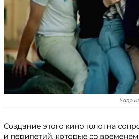
Кадр и
Создание этого кинополотна соп
и перипетий, которые со временем