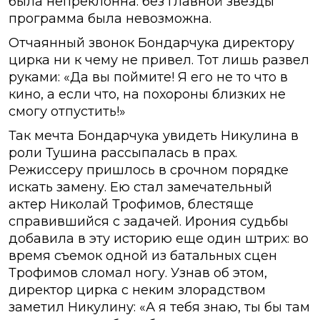
была непреклонна: без главной звезды
программа была невозможна.
Отчаянный звонок Бондарчука директору
цирка ни к чему не привел. Тот лишь развел
руками: «Да вы поймите! Я его не то что в
кино, а если что, на похороны близких не
смогу отпустить!»
Так мечта Бондарчука увидеть Никулина в
роли Тушина рассыпалась в прах.
Режиссеру пришлось в срочном порядке
искать замену. Ею стал замечательный
актер Николай Трофимов, блестяще
справившийся с задачей. Ирония судьбы
добавила в эту историю еще один штрих: во
время съемок одной из батальных сцен
Трофимов сломал ногу. Узнав об этом,
директор цирка с неким злорадством
заметил Никулину: «А я тебя знаю, ты бы там