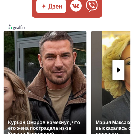
Курбан Омаров намекнул, что
Мария Максаков
его жена пострадала из-за
высказалась о 
Ксении Бородиной
прошлом