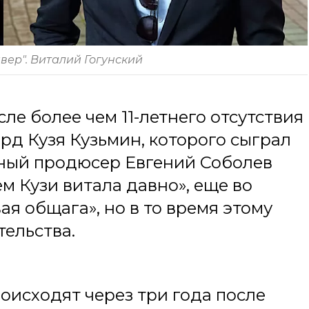
вер". Виталий Гогунский
сле более чем 11-летнего отсутствия
рд Кузя Кузьмин, которого сыграл
вный продюсер Евгений Соболев
м Кузи витала давно», еще во
я общага», но в то время этому
ельства.
оисходят через три года после