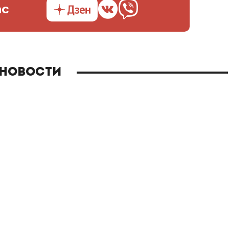
ас
 новости