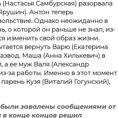
на (Настасья Самбурская) разорвала
Ярушин). Антон теперь
овольствие. Однако неожиданно в
ь, о которой он раньше не знал, из-
ся изменить свой образ жизни.
ытается вернуть Варю (Екатерина
развод. Маша (Анна Хилькевич) в
, а ее муж Валя (Александр
из-за работы. Именно в этот момент
арень Кузя (Виталий Гогунский),
и были завалены сообщениями от
 я в конце концов решил