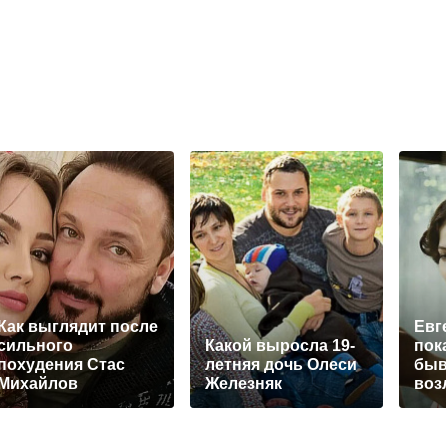
Как выглядит после
Евг
сильного
Какой выросла 19-
пок
похудения Стас
летняя дочь Олеси
быв
Михайлов
Железняк
воз