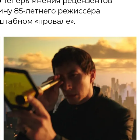
о теперь мнения рецензентов
ину 85-летнего режиссёра
штабном «провале».