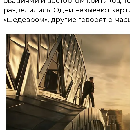
овациями и восторгом критиков, т
разделились. Одни называют карт
«шедевром», другие говорят о мас