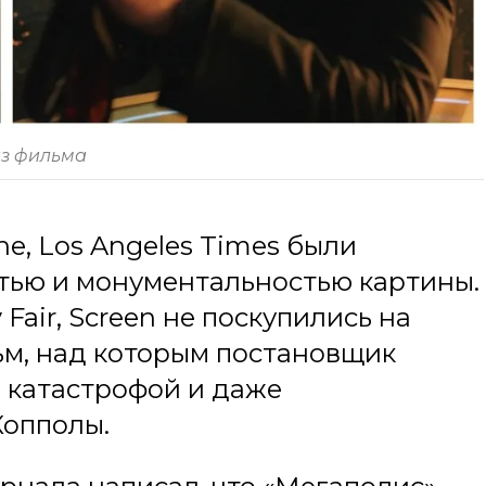
з фильма
ne, Los Angeles Times были
тью и монументальностью картины.
 Fair, Screen не поскупились на
ьм, над которым постановщик
й катастрофой и даже
Копполы.