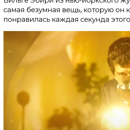
Бильге Эбири из нью-йоркского жу
самая безумная вещь, которую он к
понравилась каждая секунда этог