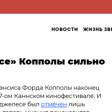
Новости
Жизнь зв
се» Копполы сильно
энсиса Форда Копполы наконец
-ом Каннском кинофестивале. И
нджелесе был
отмечен
лишь