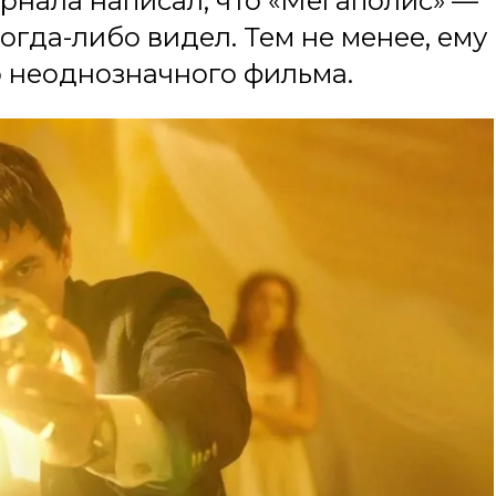
рнала написал, что «Мегаполис» —
огда-либо видел. Тем не менее, ему
о неоднозначного фильма.