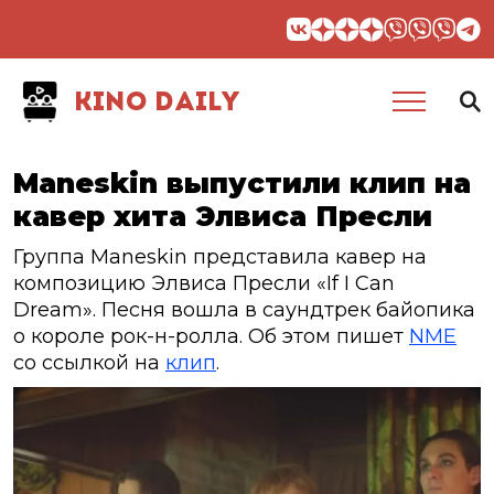
KINO DAILY
Maneskin выпустили клип на
кавер хита Элвиса Пресли
Группа Maneskin представила кавер на
композицию Элвиса Пресли «If I Can
Dream». Песня вошла в саундтрек байопика
о короле рок-н-ролла. Об этом пишет
NME
со ссылкой на
клип
.