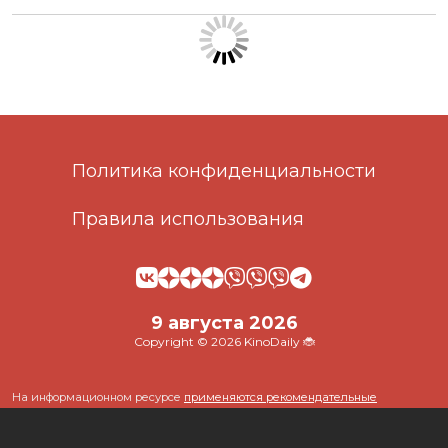
Политика конфиденциальности
Правила использования
9 августа 2026
Copyright © 2026 KinoDaily 🐞
На информационном ресурсе
применяются рекомендательные
технологии
(информационные технологии предоставления информации
на основе сбора, систематизации и анализа сведений, относящихся к
предпочтениям пользователей сети "Интернет", находящихся на