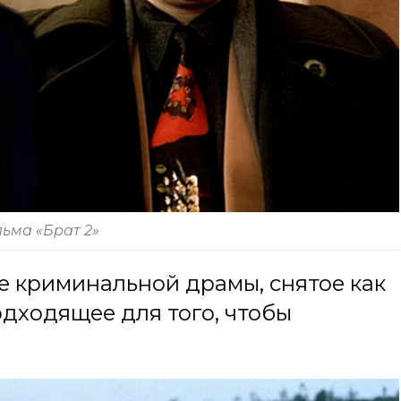
льма «Брат 2»
е криминальной драмы, снятое как
подходящее для того, чтобы