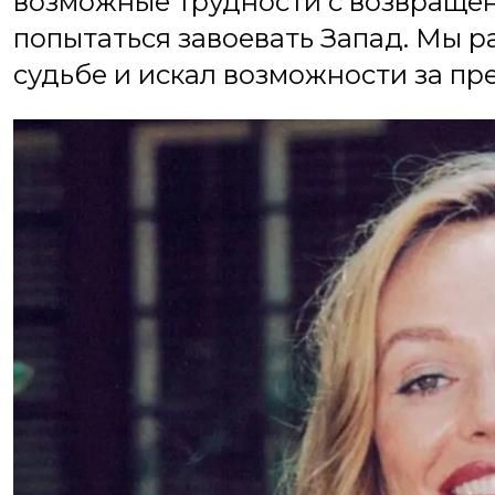
возможные трудности с возвращен
попытаться завоевать Запад. Мы ра
судьбе и искал возможности за пр