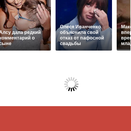
Олеся Иванченко
Мак
Алсу дала редкий
объяснила свой
впе
комментарий о
отказ от пафосной
вре
сыне
свадьбы
мла
Лиз