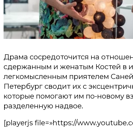
Драма сосредоточится на отноше
сдержанным и женатым Костей в и
легкомысленным приятелем Саней (
Петербург сводит их с эксцентри
которые помогают им по-новому вз
разделенную надвое.
[playerjs file=»https://www.youtu