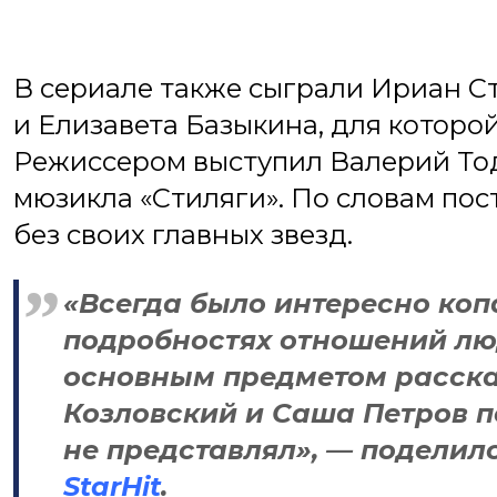
В сериале также сыграли Ириан С
и Елизавета Базыкина, для которой
Режиссером выступил Валерий Тод
мюзикла «Стиляги». По словам пос
без своих главных звезд.
«Всегда было интересно коп
подробностях отношений люд
основным предметом рассказ
Козловский и Саша Петров по
не представлял», — поделил
StarHit
.