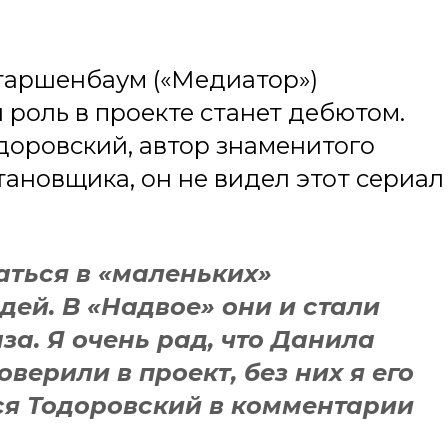
таршенбаум («Медиатор»)
 роль в проекте станет дебютом.
оровский, автор знаменитого
тановщика, он не видел этот сериал
аться в «маленьких»
ей. В «Надвое» они и стали
а. Я очень рад, что Данила
верили в проект, без них я его
ся Тодоровский в комментарии