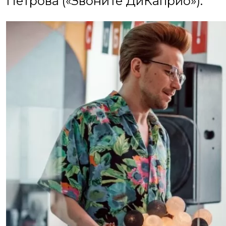
Петрова («Звоните ДиКаприо»).