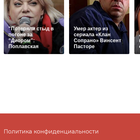
"Потеряли стыд в
Умер актер из
погоне за
сериала «Клан
"Диором":
Сопрано» Винсент
Поплавская
Пасторе
вмазала семейке
Плющенко
Политика конфиденциальности