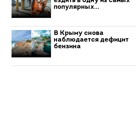
ездить в одну из самых
популярных…
В Крыму снова
наблюдается дефицит
бензина