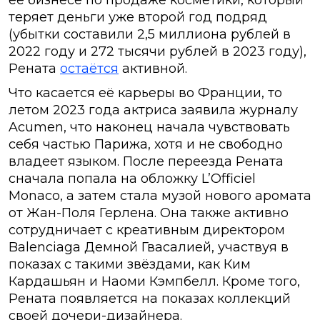
ее бизнесе по продаже косметики, который
теряет деньги уже второй год подряд
(убытки составили 2,5 миллиона рублей в
2022 году и 272 тысячи рублей в 2023 году),
Рената
остаётся
активной.
Что касается её карьеры во Франции, то
летом 2023 года актриса заявила журналу
Acumen, что наконец начала чувствовать
себя частью Парижа, хотя и не свободно
владеет языком. После переезда Рената
сначала попала на обложку L’Officiel
Monaco, а затем стала музой нового аромата
от Жан-Поля Герлена. Она также активно
сотрудничает с креативным директором
Balenciaga Демной Гвасалией, участвуя в
показах с такими звёздами, как Ким
Кардашьян и Наоми Кэмпбелл. Кроме того,
Рената появляется на показах коллекций
своей дочери-дизайнера.