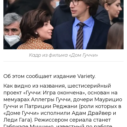
Кадр из фильма «Дом Гуччи»
Об этом сообщает издание Variety.
Как видно из названия, шестисерийный
проект «Гуччи: Игра окончена», основан на
мемуарах Аллегры Гуччи, дочери Маурицио
Гуччи и Патриции Реджани (роли которых в
«Доме Гуччи» исполнили Адам Драйвер и
Леди Гага). Режиссером сериала станет
Габриэле Муччино, известный по работе