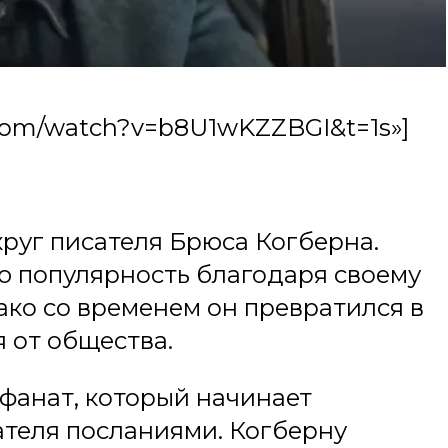
e.com/watch?v=b8U1wKZZBGI&t=1s»]
руг писателя Брюса Когберна.
ю популярность благодаря своему
нако со временем он превратился в
 от общества.
фанат, который начинает
ателя посланиями. Когберну