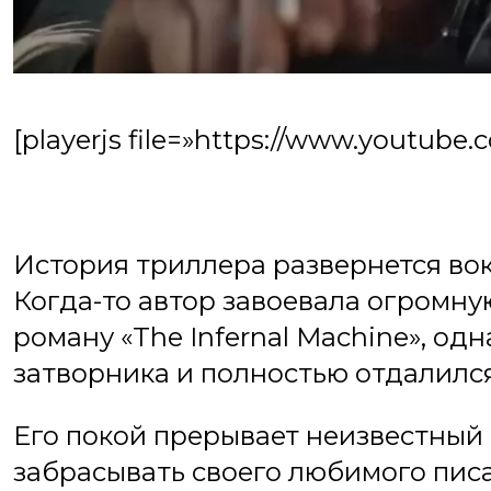
[playerjs file=»https://www.youtub
История триллера развернется вок
Когда-то автор завоевала огромну
роману «The Infernal Machine», од
затворника и полностью отдалился
Его покой прерывает неизвестный 
забрасывать своего любимого пис