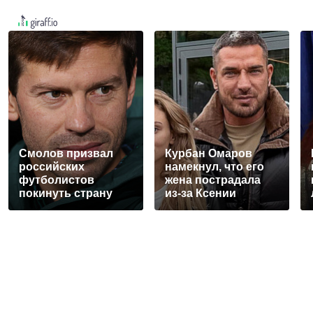
Смолов призвал
Курбан Омаров
российских
намекнул, что его
футболистов
жена пострадала
покинуть страну
из-за Ксении
Бородиной