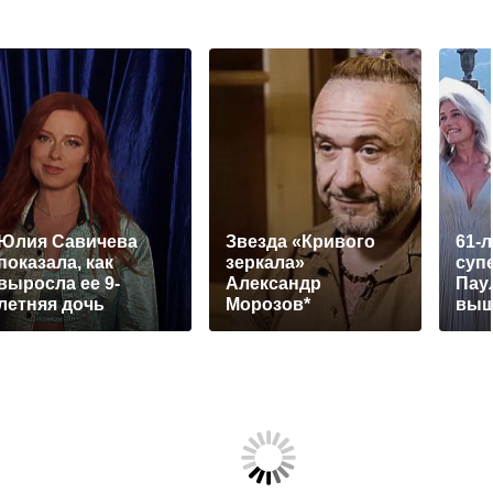
Юлия Савичева
Звезда «Кривого
61-
показала, как
зеркала»
суп
выросла ее 9-
Александр
Пау
летняя дочь
Морозов*
выш
растрогал фанатов
фото с ребенком