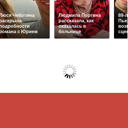
Люся Чеботина
Людмила Поргина
89-
раскрыла
рассказала, как
Пье
подробности
оказалась в
воз
романа с Юрием
больнице
сце
Киселевым