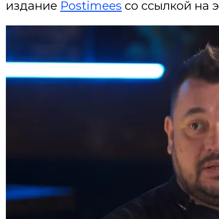
издание
Postimees
со ссылкой на 