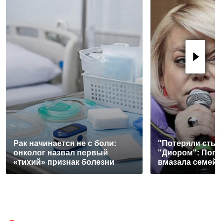
Рак начинается не с боли:
"Потеряли стыд
онколог назвал первый
"Диором": Поп
«тихий» признак болезни
вмазала семей