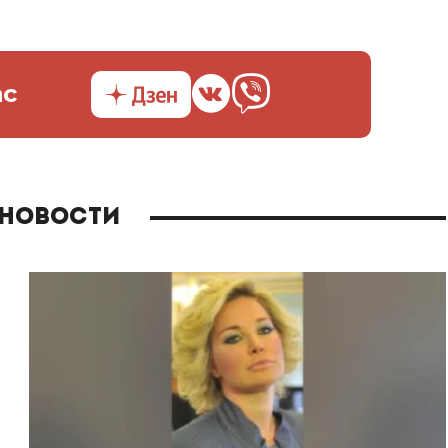
ас
 новости