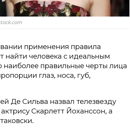
stock.com
новании применения правила
ет найти человека с идеальным
то наиболее правильные черты лица
ропорции глаз, носа, губ,
й Де Сильва назвал телезвезду
актрису Скарлетт Йоханссон, а
таковски.