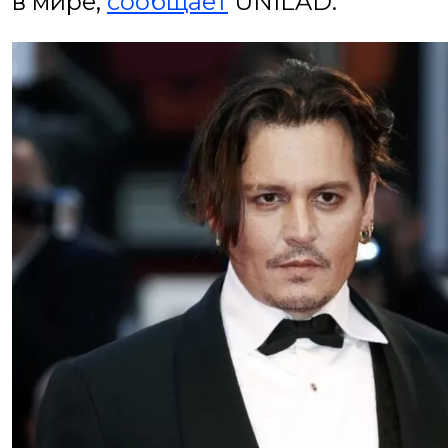
в мире,
сообщает
UNILAD.