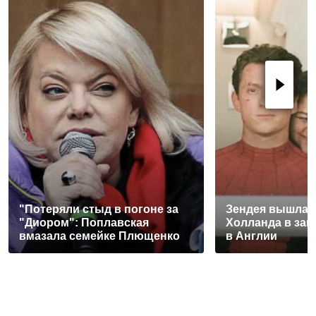
"Потеряли стыд в погоне за
Зендея вышла з
"Диором": Поплавская
Холланда в заг
вмазала семейке Плющенко
в Англии