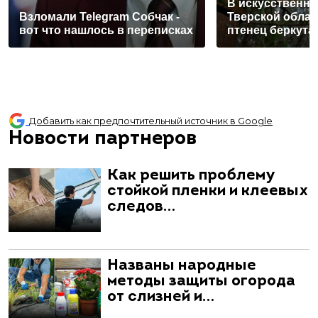
В искусственно
Взломали Telegram Собчак -
Тверской облас
вот что нашлось в переписках
птенец беркута
Добавить как предпочтительный источник в Google
Новости партнеров
Как решить проблему
стойкой пленки и клеевых
следов…
Названы народные
методы защиты огорода
от слизней и…