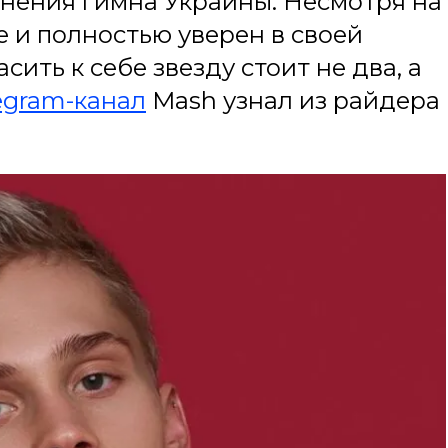
лнения гимна Украины. Несмотря на
е и полностью уверен в своей
ить к себе звезду стоит не два, а
egram-канал
Mash узнал из райдера