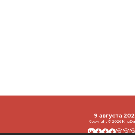
Звезда
Курбан
а Пересильд
«Содержанок»
намекну
ускает бренд
отказалась от 50
жена по
жды
млн за пиар-роман
из-за К
с известным
Бороди
мужчиной
9 августа 20
Copyright © 2026 KinoDai