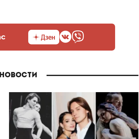
ас
 новости