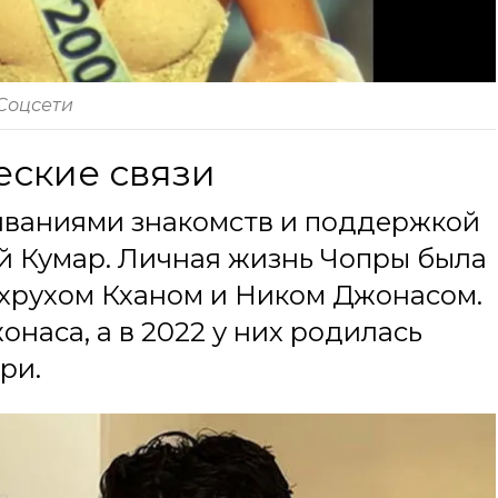
 Соцсети
еские связи
живаниями знакомств и поддержкой
ай Кумар. Личная жизнь Чопры была
хрухом Кханом и Ником Джонасом.
онаса, а в 2022 у них родилась
ри.