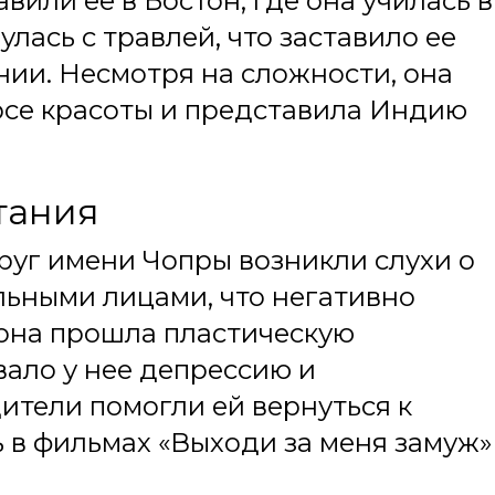
вили ее в Бостон, где она училась в
лась с травлей, что заставило ее
нии. Несмотря на сложности, она
рсе красоты и представила Индию
тания
руг имени Чопры возникли слухи о
льными лицами, что негативно
 она прошла пластическую
вало у нее депрессию и
ители помогли ей вернуться к
ь в фильмах «Выходи за меня замуж»