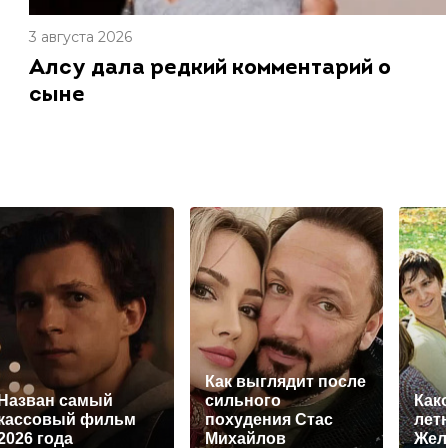
3 августа 2026
Алсу дала редкий комментарий о
сыне
Как выглядит после
Назван самый
сильного
Как
кассовый фильм
похудения Стас
лет
2026 года
Михайлов
Жел