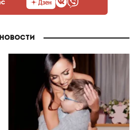
ас
 новости