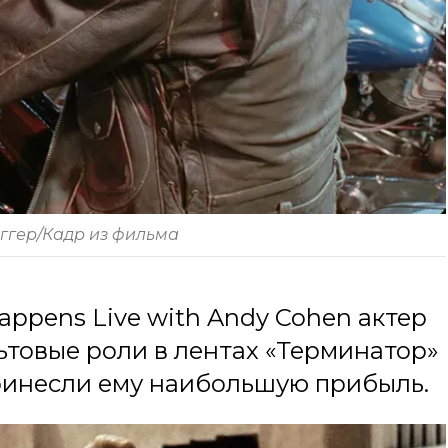
ггер/Кадр из фильма
ppens Live with Andy Cohen актер
льтовые роли в лентах «Терминатор»
ринесли ему наибольшую прибыль.