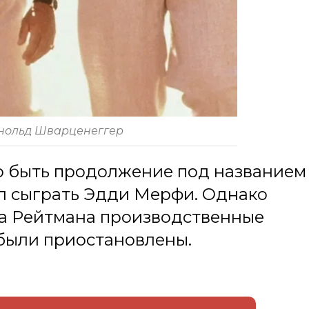
рнольд Шварценеггер
о быть продолжение под названием
ыл сыграть Эдди Мерфи. Однако
а Рейтмана производственные
были приостановлены.