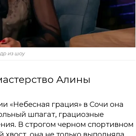
адр из шоу
мастерство Алины
и «Небесная грация» в Сочи она
ольный шпагат, грациозные
ния. В строгом черном спортивном
й хвост, она не только выполняла