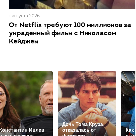
1 августа 2026
От Netflix требуют 100 миллионов за
украденный фильм с Николасом
Кейджем
Дочь Тома Круза
Константин Ивлев
отказалась от
Как
и его экс-жена
фамилии
сын