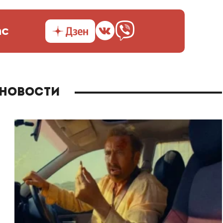
ас
 новости