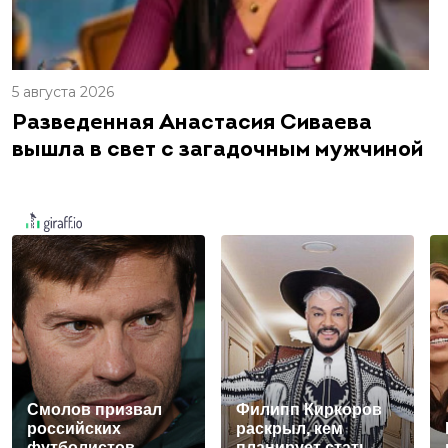
5 августа 2026
Разведенная Анастасия Сиваева
вышла в свет с загадочным мужчиной
Смолов призвал
Филипп Киркоров
российских
раскрыл, кем
футболистов
планирует стать