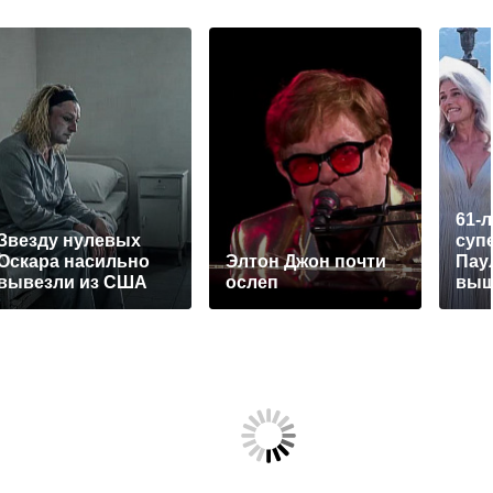
61-
Звезду нулевых
суп
Оскара насильно
Элтон Джон почти
Пау
вывезли из США
ослеп
выш