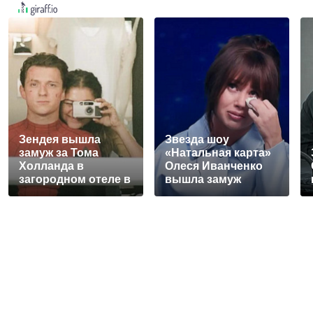
Зендея вышла
Звезда шоу
замуж за Тома
«Натальная карта»
Холланда в
Олеся Иванченко
загородном отеле в
вышла замуж
Англии