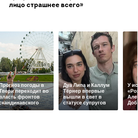
лицо страшнее всего»
Прогноз погоды в
Дуа Липа и Каллум
У и
Твери переходит во
Тёрнер впервые
«Ро
власть фронтов
вышли в свет в
Але
скандинавского
статусе супругов
Доб
циклона
отк