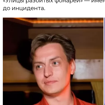
«Улицы разбитых фонарей» — имен
до инцидента.