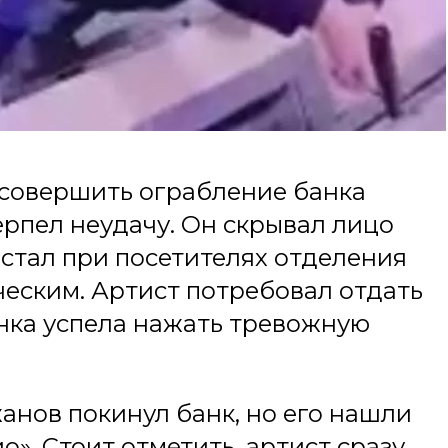
 совершить ограбление банка
ерпел неудачу. Он скрывал лицо
стал при посетителях отделения
ческим. Артист потребовал отдать
анка успела нажать тревожную
анов покинул банк, но его нашли
». Стоит отметить, артист сразу