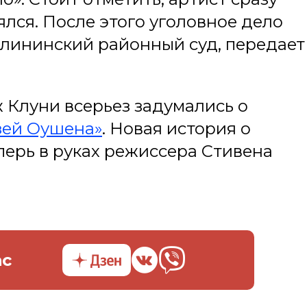
ялся. После этого уголовное дело
алининский районный суд, передает
 Клуни всерьез задумались о
зей Оушена»
. Новая история о
перь в руках режиссера Стивена
ас