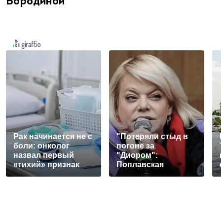
Бородиной
Рак начинается не с
"Потеряли стыд в
боли: онколог
погоне за
назвал первый
"Диором":
«тихий» признак
Поплавская
болезни
вмазала семейке
Плющенко