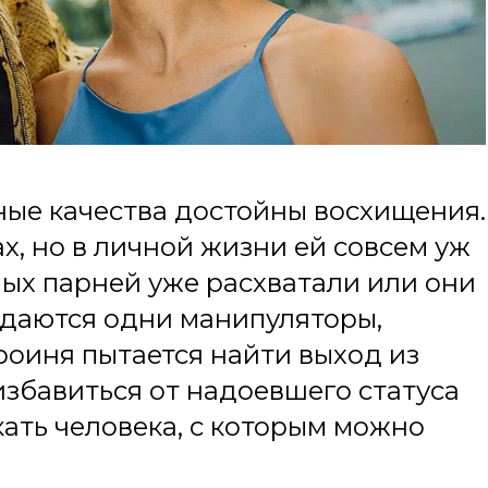
ные качества достойны восхищения.
х, но в личной жизни ей совсем уж
йных парней уже расхватали или они
адаются одни манипуляторы,
роиня пытается найти выход из
избавиться от надоевшего статуса
кать человека, с которым можно