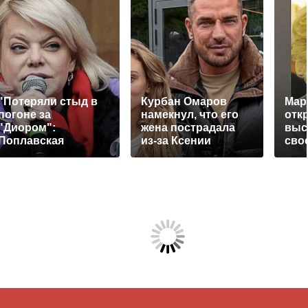
"Потеряли стыд в
Курбан Омаров
Мар
погоне за
намекнул, что его
отк
"Диором":
жена пострадала
выс
Поплавская
из-за Ксении
сво
вмазала семейке
Бородиной
про
Плющенко