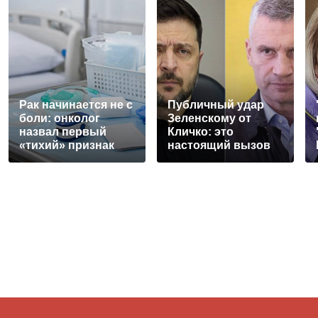
Рак начинается не с
Публичный удар
боли: онколог
Зеленскому от
назвал первый
Кличко: это
«тихий» признак
настоящий вызов
болезни