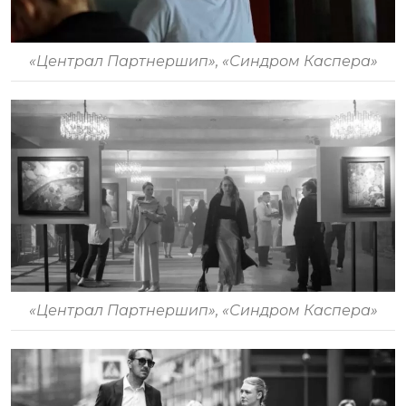
«Централ Партнершип», «Синдром Каспера»
«Централ Партнершип», «Синдром Каспера»