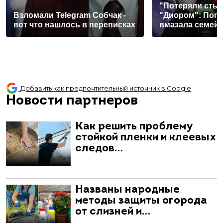
"Потеряли стыд
Взломали Telegram Собчак -
"Диором": Поп
вот что нашлось в переписках
вмазала семей
Добавить как предпочтительный источник в Google
Новости партнеров
Как решить проблему
стойкой пленки и клеевых
следов…
Названы народные
методы защиты огорода
от слизней и…