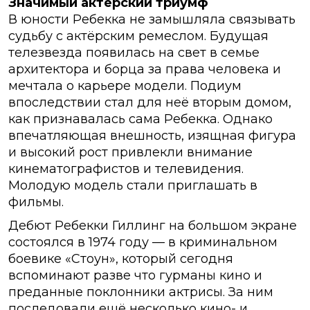
Значимый актёрский триумф
В юности Ребекка не замышляла связывать
судьбу с актёрским ремеслом. Будущая
телезвезда появилась на свет в семье
архитектора и борца за права человека и
мечтала о карьере модели. Подиум
впоследствии стал для неё вторым домом,
как признавалась сама Ребекка. Однако
впечатляющая внешность, изящная фигура
и высокий рост привлекли внимание
кинематографистов и телевидения.
Молодую модель стали приглашать в
фильмы.
Дебют Ребекки Гиллинг на большом экране
состоялся в 1974 году — в криминальном
боевике «Стоун», который сегодня
вспоминают разве что гурманы кино и
преданные поклонники актрисы. За ним
последовали ещё несколько кино- и